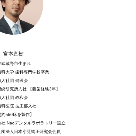
宮本直樹
都武蔵野市生まれ
歯科大学 歯科専門学校卒業
法人社団 健医会
補綴研究所入社 【義歯経験3年】
法人社団 政和会
歯科医院 技工部入社
約550床を製作】
会社 Naoデンタルラボラトリー設立
社団法人日本小児矯正研究会会員