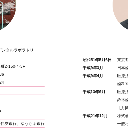
デンタルラボラトリー
昭和51年5月6日
東京
-150-4-3F
平成9年3月
日本
36
平成9年4月
医療
24
歯科
平成13年9月
医療
鈴木
【月間
8
平成21年12月
株式
井住友銀行、ゆうちょ銀行
一般