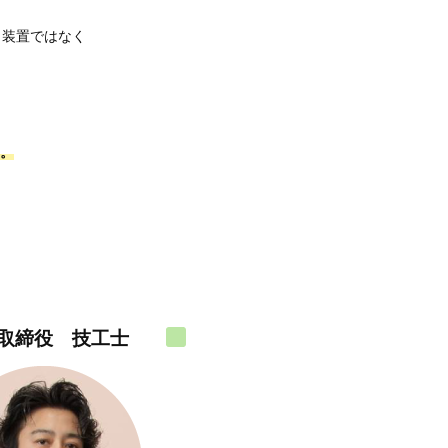
う装置ではなく
。
取締役 技工士