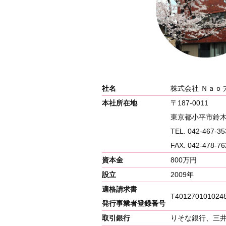
社名
株式会社 Ｎａｏ
本社所在地
〒187-0011
東京都小平市鈴木町2
TEL. 042-467-35
FAX. 042-478-76
資本金
800万円
設立
2009年
適格請求書
T401270101024
発行事業者登録番号
取引銀行
りそな銀行、三